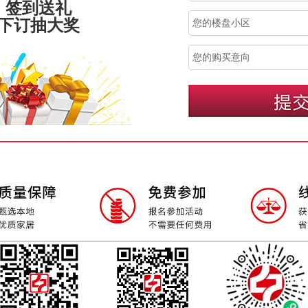
、签到送礼
、下订抽大奖