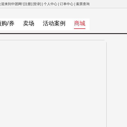
欢迎来到中团网!
[注册]
[登录]
|
个人中心
|
订单中心
|
索票查询
预购/券
卖场
活动案例
商城