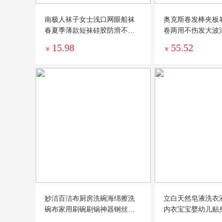
南极人袜子女士浅口网眼船袜
奥克斯卷发棒夹板
春夏季薄款短袜硅胶防滑不掉
卷两用不伤发大波
跟隐形袜
蓬松器
15.98
55.52
￥
￥
妙洁百洁布厨房洗碗海绵擦洗
立白天然皂液洗衣
碗布家用刷碗刷锅神器钢丝金
内衣宝宝婴幼儿贴
刚砂加厚
去渍1kg