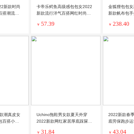
22新款时尚
卡帝乐鳄鱼高级感包包女2022
金狐狸包包女
百搭潮流手
新款流行洋气百搭网红时尚单
新款帆布包手
肩斜挎包
特包女包
57.39
238.40
￥
￥
新款潮真皮女
Uchino拖鞋男女款夏天外穿
2022新款
包百搭小香
2022新款网红家居厚底踩屎感
底劳保跑步运
男外穿防滑
流男鞋子
31.84
43.04
￥
￥