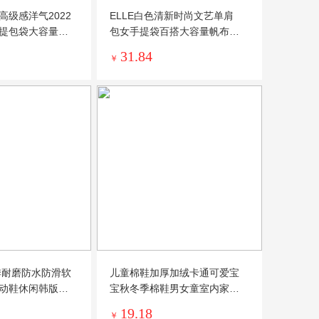
高级感洋气2022
ELLE白色清新时尚文艺单肩
提包袋大容量托
包女手提袋百搭大容量帆布包
装书包
31.84
￥
春季耐磨防水防滑软
儿童棉鞋加厚加绒卡通可爱宝
动鞋休闲韩版潮
宝秋冬季棉鞋男女童室内家居
女童棉鞋
19.18
￥