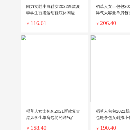
回力女鞋小白鞋女2022新款夏
稻草人女士包包20
季学生百搭运动鞋底休闲运动
洋气大容量单肩包
板鞋子
提大包包
116.61
206.40
￥
￥
稻草人女士包包2021新款复古
稻草人包包2021
港风学生单肩包简约洋气百搭
包链条包女斜挎小
斜挎包潮
风菱格包
158.40
190.40
￥
￥