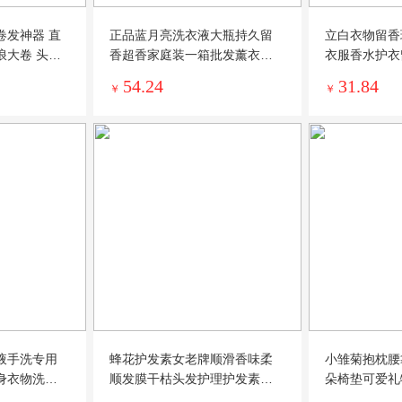
卷发神器 直
正品蓝月亮洗衣液大瓶持久留
立白衣物留香
浪大卷 头发
香超香家庭装一箱批发薰衣草
衣服香水护衣
袋装
留香神器
54.24
31.84
￥
￥
液手洗专用
蜂花护发素女老牌顺滑香味柔
小雏菊抱枕腰
身衣物洗护
顺发膜干枯头发护理护发素留
朵椅垫可爱礼
香持久
女心