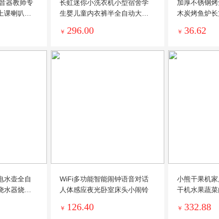
扩音器教师专
长虹迷你小洗衣机小型宿舍学
加厚不锈钢烤
上课喇叭叫
生婴儿童内衣裤半全自动大容
木炭烤鱼炉长
量单桶筒
子烤鱼盘
296.00
36.62
￥
￥
电水壶全自
WiFi多功能智能闹钟语音对话
小熊干果机家
烧水器烧水
人体感应夜光卧室床头小闹铃
干机水果蔬菜
干机小型
126.40
332.88
￥
￥