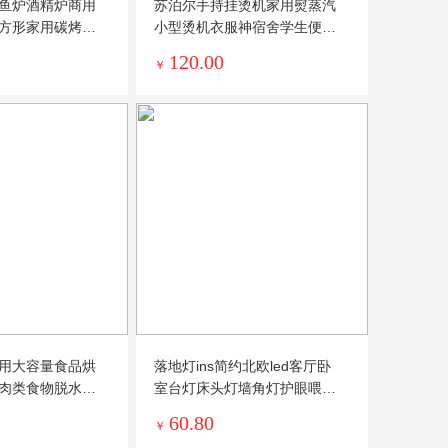
鱼炉酒精炉商用
苏泊尔手持挂烫机家用熨蒸汽
方形家用碳烤架
小型烫机衣服神宿舍学生便携
式GT70AX
120.00
￥
用大容量食品烘
落地灯ins简约北欧led客厅卧
肉类食物脱水风
室台灯床头灯墙角灯护眼喂奶
灯氛围灯
60.80
￥