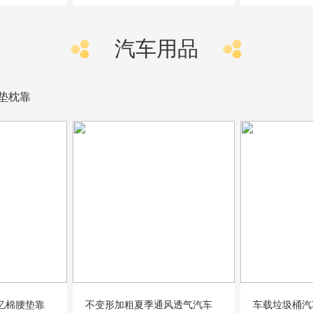
汽车用品
垫枕靠
忆棉腰垫靠
不变形加粗夏季通风透气汽车
车载垃圾桶汽