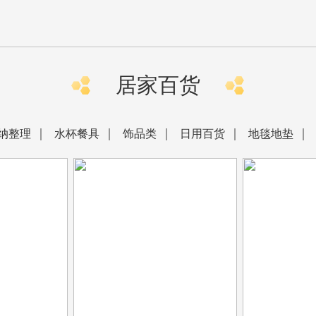
居家百货
纳整理
水杯餐具
饰品类
日用百货
地毯地垫