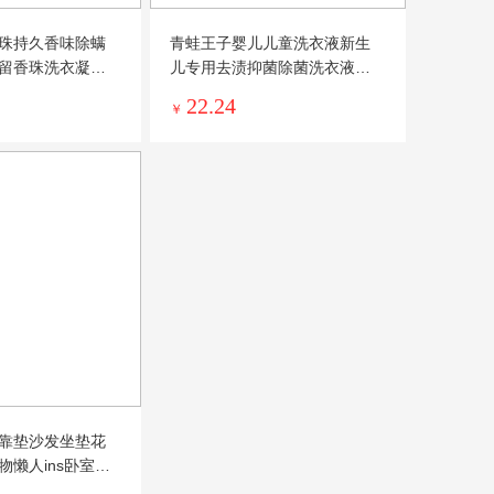
珠持久香味除螨
青蛙王子婴儿儿童洗衣液新生
留香珠洗衣凝珠
儿专用去渍抑菌除菌洗衣液去
污家庭装
22.24
￥
靠垫沙发坐垫花
物懒人ins卧室少