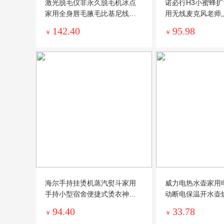
激光脱毛仪非永久脱毛机冰点
诺必行H3小蜜蜂
家用全身唇毛腋毛比基尼线女
用无线麦克风老师
性剃毛器
卖大音量
142.40
95.98
￥
￥
海尔手持挂烫机蒸汽熨斗家用
威力电热水壶家用
手持小型宿舍便捷式烫衣神器
动断电保温开水壶
熨烫机
壶快壶
94.40
33.78
￥
￥