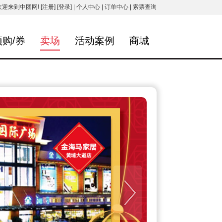
欢迎来到中团网!
[注册]
[登录]
|
个人中心
|
订单中心
|
索票查询
预购/券
卖场
活动案例
商城