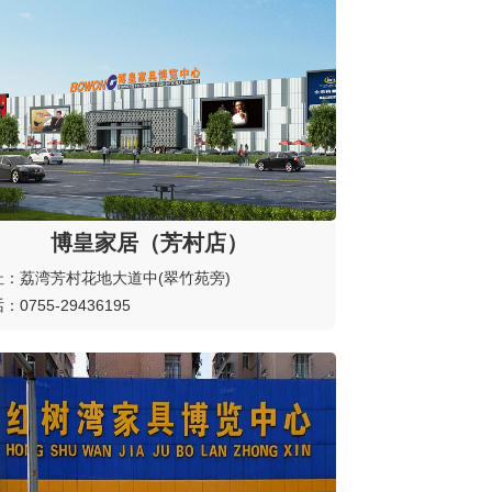
博皇家居（芳村店）
址：荔湾芳村花地大道中(翠竹苑旁)
：0755-29436195