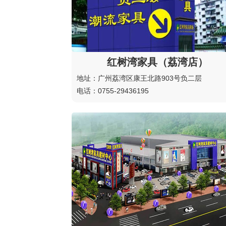
红树湾家具（荔湾店）
地址：广州荔湾区康王北路903号负二层
电话：0755-29436195