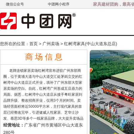
家具建材团购，最高省3
微信公众号
中团网小程序
您所在的位置：
首页
>
广州卖场
>
红树湾家具(中山大道东总店)
商 场 信 息
老牌连锁家居卖场红树湾宣布进驻广州东部商
圈，位于黄埔大道与中山大道交汇处茅岗立交的红
树湾中山大道店正式开业，填补了广州东部大型家
居卖场的空白。自此，红树湾广州形成五店鼎力的
局面。据悉，红树湾中山大道店从接手粤旺家居到
品牌升级、整改招商开业，仅用3个月的时间。卖
场经营面积将近50000平方米，主打现代家具的首
层已经整改完毕，引进健威人性家居、芝华士沙
发、慕思3D等多个一线家居品牌，大大提升卖场品
质。
广东省广州市黄埔区中山大道东
经营地址：
280号